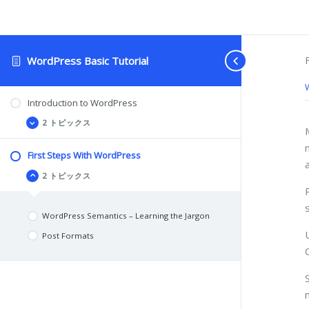
WordPress Basic Tutorial
Introduction
First
拡
折
to
Steps
張
り
Introduction to WordPress
WordPress
With
畳
WordPress
む
2 トピックス
First Steps With WordPress
2 トピックス
WordPress Semantics – Learning the Jargon
Post Formats