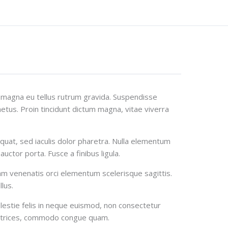
Next トピック
t magna eu tellus rutrum gravida. Suspendisse
us. Proin tincidunt dictum magna, vitae viverra
equat, sed iaculis dolor pharetra. Nulla elementum
uctor porta. Fusce a finibus ligula.
am venenatis orci elementum scelerisque sagittis.
lus.
molestie felis in neque euismod, non consectetur
ltrices, commodo congue quam.