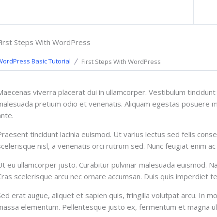
Previous トピック
First Steps With WordPress
WordPress Basic Tutorial
First Steps With WordPress
Maecenas viverra placerat dui in ullamcorper. Vestibulum tincidun
malesuada pretium odio et venenatis. Aliquam egestas posuere met
ante.
Praesent tincidunt lacinia euismod. Ut varius lectus sed felis cons
scelerisque nisl, a venenatis orci rutrum sed. Nunc feugiat enim ac a
Ut eu ullamcorper justo. Curabitur pulvinar malesuada euismod. N
Cras scelerisque arcu nec ornare accumsan. Duis quis imperdiet tel
Sed erat augue, aliquet et sapien quis, fringilla volutpat arcu. In 
massa elementum. Pellentesque justo ex, fermentum et magna u